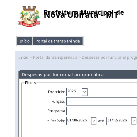
Prefeitura Municipal de
Nova Ubiratã - MT
Início
Portal da transparência
Início
Portal da transparência
Despesas por funcional prog
>
>
Despesas por funcional programática
Filtros
Exercício:
Função:
Programa
* Período:
até