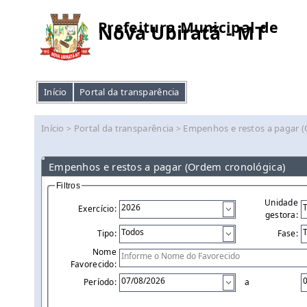
Prefeitura Municipal de
Nova Ubiratã - MT
Início
Portal da transparência
Início
Portal da transparência
Empenhos e restos a pagar 
>
>
Empenhos e restos a pagar (Ordem cronológica)
Filtros
Unidade
Exercício:
gestora:
Tipo:
Fase:
Nome
Favorecido:
Período:
a