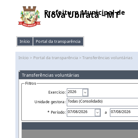
Prefeitura Municipal de
Nova Ubiratã - MT
Início
Portal da transparência
Início
Portal da transparência
Transferências voluntárias
>
>
Transferências voluntárias
Filtros
Exercício:
Unidade gestora:
* Período:
a