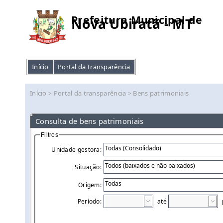
Prefeitura Municipal de
Nova Ubiratã - MT
Início
Portal da transparência
Início
Portal da transparência
Bens patrimoniais
>
>
Consulta de bens patrimoniais
Filtros
Unidade gestora:
Situação:
Origem:
Período:
até