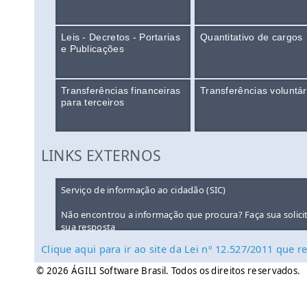
Leis - Decretos - Portarias
Quantitativo de cargos
e Publicações
Transferências financeiras
Transferências voluntár
para terceiros
LINKS EXTERNOS
Serviço de informação ao cidadão (SIC)
Não encontrou a informação que procura? Faça sua solici
sua resposta
Clique aqui para ir ao site da Lei nº 12.527/2011 que
© 2026 ÁGILI Software Brasil. Todos os direitos reservados.