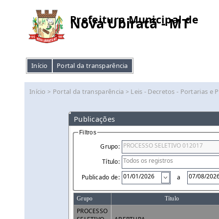
Prefeitura Municipal de
Nova Ubiratã - MT
Início
Portal da transparência
Início
Portal da transparência
Leis - Decretos - Portarias e 
>
>
Publicações
Filtros
Grupo:
Título:
Publicado de:
a
Grupo
Título
PROCESSO