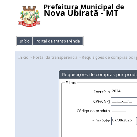
Prefeitura Municipal de
Nova Ubiratã - MT
Início
Portal da transparência
Início
Portal da transparência
Requisições de compras por
>
>
Requisições de compras por prod
Filtros
Exercício
CPF/CNPJ
Código do produto
* Período: