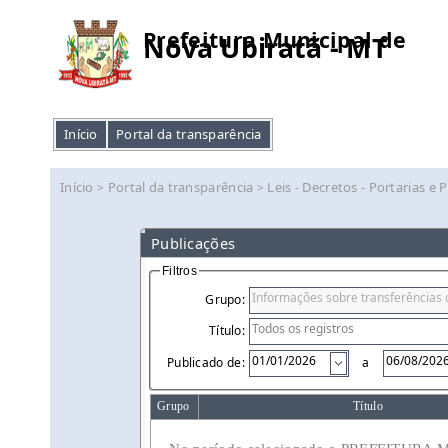
Prefeitura Municipal de
Nova Ubiratã - MT
Início
Portal da transparência
Início
Portal da transparência
Leis - Decretos - Portarias e 
>
>
Publicações
Filtros
Grupo:
Título:
Publicado de:
a
Grupo
Título