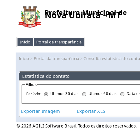
Prefeitura Municipal de
Nova Ubiratã - MT
Início
Portal da transparência
Início
Portal da transparência
Consulta estatística do cont
>
>
Estatística do contato
Filtros
Ultimos 30 dias
Ultimos 60 dias
Data es
Período:
Exportar Imagem
Exportar XLS
© 2026 ÁGILI Software Brasil. Todos os direitos reservados.