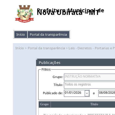
Prefeitura Municipal de
Nova Ubiratã - MT
Início
Portal da transparência
Início
Portal da transparência
Leis - Decretos - Portarias e 
>
>
Publicações
Filtros
Grupo:
Título:
Publicado de:
a
Grupo
Título