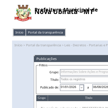
Prefeitura Municipal de
Nova Ubiratã - MT
Início
Portal da transparência
Início
Portal da transparência
Leis - Decretos - Portarias e 
>
>
Publicações
Filtros
Grupo:
Título:
Publicado de:
a
Grupo
Título